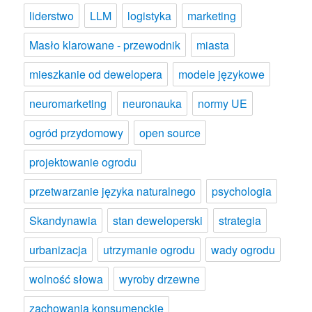
liderstwo
LLM
logistyka
marketing
Masło klarowane - przewodnik
miasta
mieszkanie od dewelopera
modele językowe
neuromarketing
neuronauka
normy UE
ogród przydomowy
open source
projektowanie ogrodu
przetwarzanie języka naturalnego
psychologia
Skandynawia
stan deweloperski
strategia
urbanizacja
utrzymanie ogrodu
wady ogrodu
wolność słowa
wyroby drzewne
zachowania konsumenckie