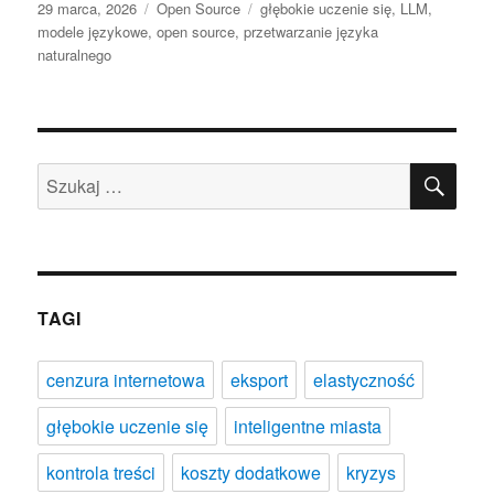
Data
Kategorie
Tagi
29 marca, 2026
Open Source
głębokie uczenie się
,
LLM
,
publikacji
modele językowe
,
open source
,
przetwarzanie języka
naturalnego
SZU
Szukaj:
TAGI
cenzura internetowa
eksport
elastyczność
głębokie uczenie się
inteligentne miasta
kontrola treści
koszty dodatkowe
kryzys